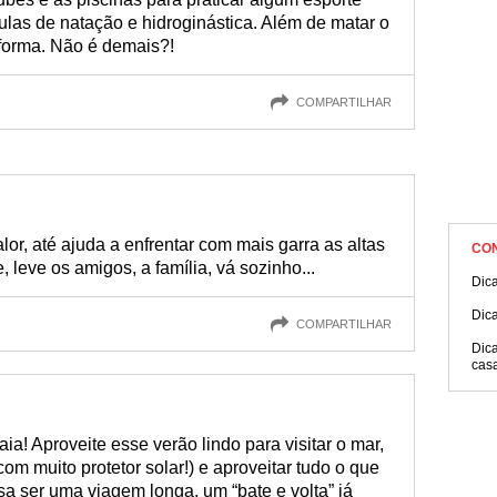
ulas de natação e hidroginástica. Além de matar o
forma. Não é demais?!
COMPARTILHAR
lor, até ajuda a enfrentar com mais garra as altas
CO
 leve os amigos, a família, vá sozinho...
Dic
Dica
COMPARTILHAR
Dica
cas
ia! Aproveite esse verão lindo para visitar o mar,
com muito protetor solar!) e aproveitar tudo o que
sa ser uma viagem longa, um “bate e volta” já