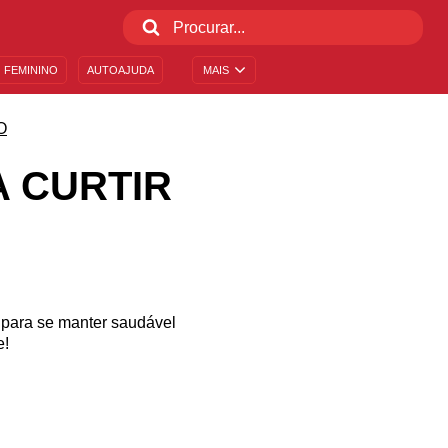
 FEMININO
AUTOAJUDA
MAIS
O
A CURTIR
 para se manter saudável
e!