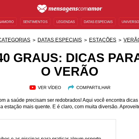
NAMORO
SENTIMENTOS
LEGENDAS
DATAS ESPECIAIS
UNIVERSO
MENSAGENS DE ANIVERSÁRIO
ENTRETENIMENTO
FAMOSOS
BÍBLIA
CATEGORIAS
DATAS ESPECIAIS
ESTAÇÕES
VERÃ
40 GRAUS: DICAS PAR
O VERÃO
VER VÍDEO
COMPARTILHAR
om a saúde precisam ser redobrados! Aqui você encontra dicas
a estação mais quente. E é claro, com muita diversão. Aproveit
bes e as piscinas para praticar algum esporte