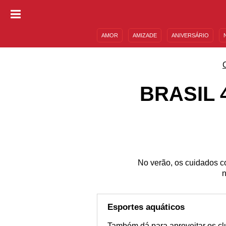
AMOR
AMIZADE
ANIVERSÁRIO
DESCULPAS
MENSAGENS E FRASES
BRASIL 
No verão, os cuidados c
n
Esportes aquáticos
Também dá para aproveitar os clu