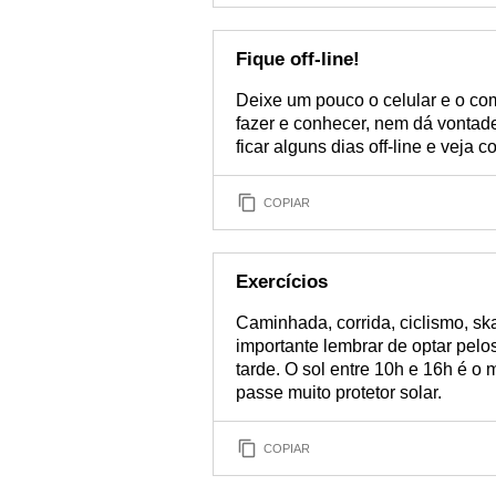
Fique off-line!
Deixe um pouco o celular e o com
fazer e conhecer, nem dá vontad
ficar alguns dias off-line e veja
COPIAR
Exercícios
Caminhada, corrida, ciclismo, s
importante lembrar de optar pelo
tarde. O sol entre 10h e 16h é o 
passe muito protetor solar.
COPIAR