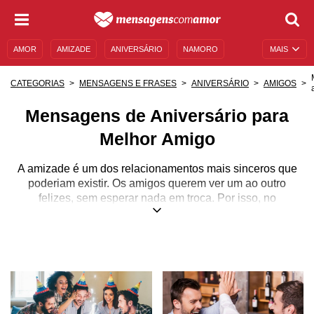
AMOR
AMIZADE
ANIVERSÁRIO
NAMORO
MAIS
SENTIMENTOS
LEGENDAS
DATAS ESPECIAIS
CATEGORIAS
MENSAGENS E FRASES
ANIVERSÁRIO
AMIGOS
UNIVERSO FEMININO
AUTOAJUDA
DESCULPAS
Mensagens de Aniversário para
MENSAGENS E FRASES
MENSAGENS DE ANIVERSÁRIO
Melhor Amigo
ENTRETENIMENTO
FAMOSOS
BÍBLIA
A amizade é um dos relacionamentos mais sinceros que
poderiam existir. Os amigos querem ver um ao outro
felizes, sem esperar nada em troca. Por isso, no
aniversário do seu melhor amigo, surpreenda-o com uma
grande homenagem que demonstre o tamanho desse
carinho e o quanto você se importa com ele! Afinal, esse
cara que está sempre ao seu lado merece ser lembrado
nesse dia especial, não é mesmo? Então confira nossas
páginas e escolha uma frase ou mensagem que melhor
descreve essa amizade incrível entre vocês e compartilhe