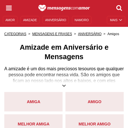
AMOR
AMIZADE
ANIVERSÁRIO
NAMORO
MAIS
SENTIMENTOS
LEGENDAS
DATAS ESPECIAIS
Amigos
CATEGORIAS
MENSAGENS E FRASES
ANIVERSÁRIO
UNIVERSO FEMININO
AUTOAJUDA
DESCULPAS
Amizade em Aniversário e
MENSAGENS E FRASES
MENSAGENS DE ANIVERSÁRIO
Mensagens
ENTRETENIMENTO
FAMOSOS
BÍBLIA
A amizade é um dos mais preciosos tesouros que qualquer
pessoa pode encontrar nessa vida. São os amigos que
ficam ao nosso lado nos altos e baixos, e com eles
aprendemos e evoluímos. É com eles que vivemos os
mais divertidos e inesquecíveis momentos de nossas
vidas. Amigos são a família que nosso coração escolhe.
AMIGA
AMIGO
Sem eles a vida não teria a menor graça, afinal, a amizade
é um sinônimo de felicidade! Para manter sempre viva
essa felicidade, é essencial valorizar as amizades e
declarar aos nossos amigos o tamanho de sua importância
MELHOR AMIGA
MELHOR AMIGO