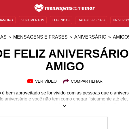
NAMORO
SENTIMENTOS
LEGENDAS
DATAS ESPECIAIS
UNIVERSO
MENSAGENS DE ANIVERSÁRIO
ENTRETENIMENTO
FAMOSOS
BÍBLIA
IAS
MENSAGENS E FRASES
ANIVERSÁRIO
AMIGO
DE FELIZ ANIVERSÁRIO
AMIGO
VER VÍDEO
COMPARTILHAR
 é bem aproveitado se for vivido com as pessoas que o anivers
o aniversário e você não tem como chegar fisicamente até ele, e
igo e mostre todo o seu carinho e toda a sua consideração por
dade do seu amigo e em tudo o que você mais admira nele para
s a cara dele. Que tal declarar a importância dessa amizade 
m palavras inspiradoras, verdadeiras e cheias de felicidade 