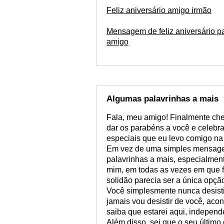
Feliz aniversário amigo irmão
Mensagem de feliz aniversário p
amigo
Algumas palavrinhas a mais
Fala, meu amigo! Finalmente che
dar os parabéns a você e celebra
especiais que eu levo comigo n
Em vez de uma simples mensagem 
palavrinhas a mais, especialmen
mim, em todas as vezes em que 
solidão parecia ser a única opçã
Você simplesmente nunca desistiu
jamais vou desistir de você, ac
saiba que estarei aqui, indepen
Além disso, sei que o seu último 