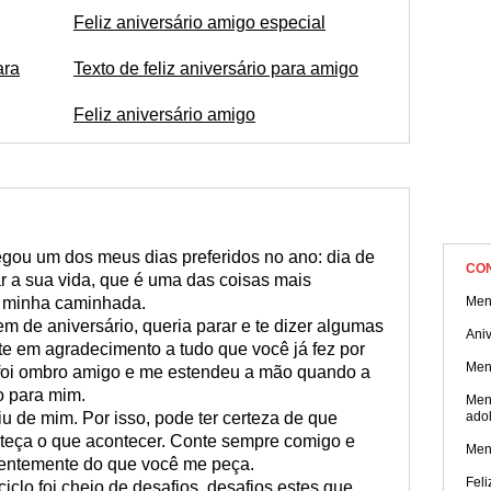
Feliz aniversário amigo especial
ara
Texto de feliz aniversário para amigo
Feliz aniversário amigo
gou um dos meus dias preferidos no ano: dia de
CO
r a sua vida, que é uma das coisas mais
a minha caminhada.
Men
de aniversário, queria parar e te dizer algumas
Aniv
te em agradecimento a tudo que você já fez por
Men
foi ombro amigo e me estendeu a mão quando a
o para mim.
Men
 de mim. Por isso, pode ter certeza de que
ado
onteça o que acontecer. Conte sempre comigo e
Men
dentemente do que você me peça.
Feli
ciclo foi cheio de desafios, desafios estes que