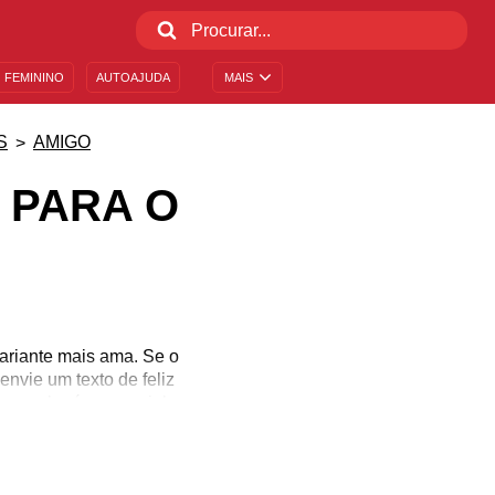
 FEMININO
AUTOAJUDA
MAIS
S
AMIGO
 PARA O
ariante mais ama. Se o
nvie um texto de feliz
 esse alguém especial.
 descobrir qual é a
no aniversário do seu
no melhor dia do ano!