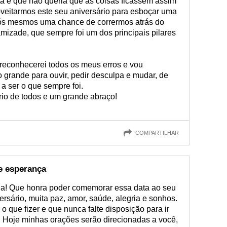
ta e que não queria que as coisas ficassem assim
roveitarmos este seu aniversário para esboçar uma
ós mesmos uma chance de corrermos atrás do
amizade, que sempre foi um dos principais pilares
 reconhecerei todos os meus erros e vou
 grande para ouvir, pedir desculpa e mudar, de
a ser o que sempre foi.
rio de todos e um grande abraço!
COMPARTILHAR
e esperança
ia! Que honra poder comemorar essa data ao seu
ersário, muita paz, amor, saúde, alegria e sonhos.
o que fizer e que nunca falte disposição para ir
z. Hoje minhas orações serão direcionadas a você,