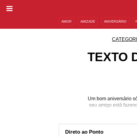
AMOR
AMIZADE
ANIVERSÁRIO
DESCULPAS
MENSAGENS E FRASES
CATEGOR
TEXTO 
Um bom aniversário só
seu amigo está fazend
aniversário para o am
Pense na personali
mensagem que tem mai
amigo? Emocione-o co
Direto ao Ponto