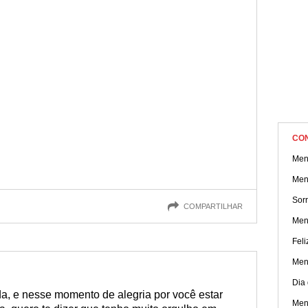
CO
Men
Men
Sorr
COMPARTILHAR
Men
Feli
Men
Dia
da, e nesse momento de alegria por você estar
Men