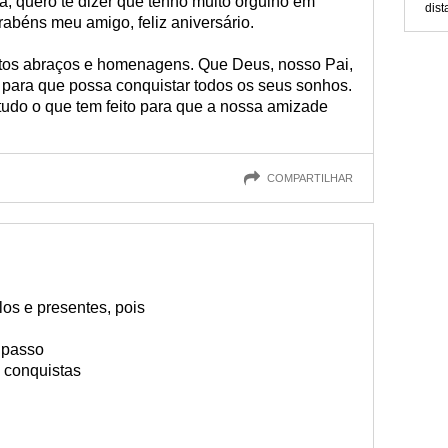
, quero te dizer que tenho muito orgulho em
dist
abéns meu amigo, feliz aniversário.
tos abraços e homenagens. Que Deus, nosso Pai,
 para que possa conquistar todos os seus sonhos.
tudo o que tem feito para que a nossa amizade
COMPARTILHAR
los e presentes, pois
 passo
 conquistas