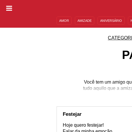
AMOR
AMIZADE
ANIVERSÁRIO
DESCULPAS
MENSAGENS E FRASES
CATEGOR
P
Você tem um amigo que
tudo aquilo que a amiza
Festejar
Hoje quero festejar!
Falar da minha emoção...