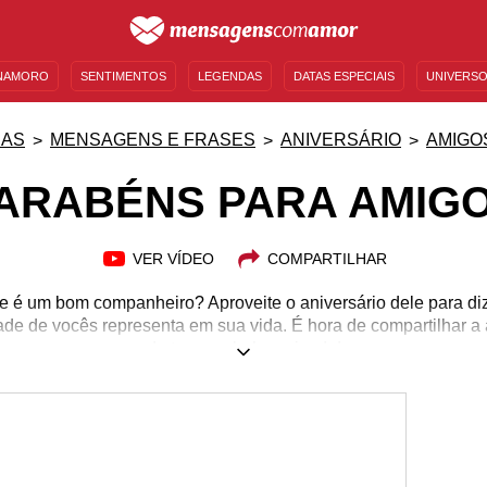
NAMORO
SENTIMENTOS
LEGENDAS
DATAS ESPECIAIS
UNIVERSO
MENSAGENS DE ANIVERSÁRIO
ENTRETENIMENTO
FAMOSOS
BÍBLIA
IAS
MENSAGENS E FRASES
ANIVERSÁRIO
AMIGO
ARABÉNS PARA AMIG
VER VÍDEO
COMPARTILHAR
 é um bom companheiro? Aproveite o aniversário dele para diz
de de vocês representa em sua vida. É hora de compartilhar a a
de ter uma bela amizade!