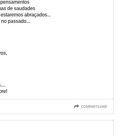
 pensamentos
mas de saudades
 estaremos abraçados...
no passado...
vos,
...
pre!
COMPARTILHAR