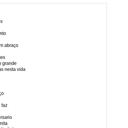
is
nto
um abraço
tes
o grande
as nesta vida
ço
 faz
rsario
nita