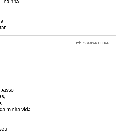
 lindinha
da.
ar...
COMPARTILHAR
 passo
as,
.
 da minha vida
 seu