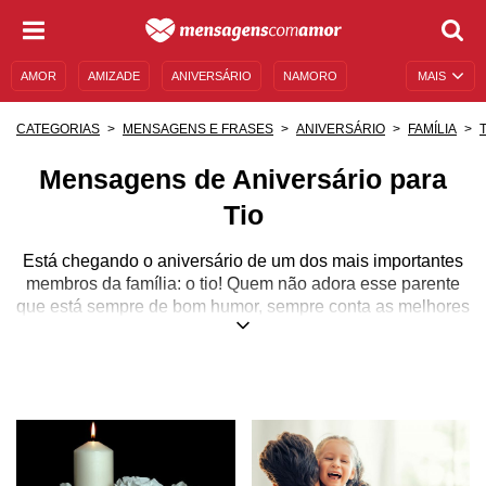
AMOR
AMIZADE
ANIVERSÁRIO
NAMORO
MAIS
SENTIMENTOS
LEGENDAS
DATAS ESPECIAIS
CATEGORIAS
MENSAGENS E FRASES
ANIVERSÁRIO
FAMÍLIA
UNIVERSO FEMININO
AUTOAJUDA
DESCULPAS
Mensagens de Aniversário para
MENSAGENS E FRASES
MENSAGENS DE ANIVERSÁRIO
Tio
ENTRETENIMENTO
FAMOSOS
BÍBLIA
Está chegando o aniversário de um dos mais importantes
membros da família: o tio! Quem não adora esse parente
que está sempre de bom humor, sempre conta as melhores
piadas e sempre tem um bom conselho para dar? O tio,
além de ser um irmão querido do nosso pai ou da nossa
mãe, é também um grande amigo, um apoio, um
companheiro e pode até mesmo ser como um segundo pai
para os seus sobrinhos.
Celebre esse homem tão especial na sua vida! Nas