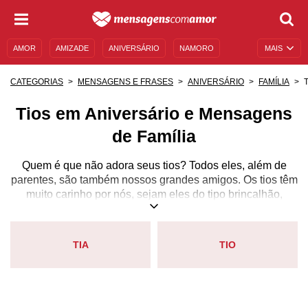
AMOR
AMIZADE
ANIVERSÁRIO
NAMORO
MAIS
SENTIMENTOS
LEGENDAS
DATAS ESPECIAIS
T
CATEGORIAS
MENSAGENS E FRASES
ANIVERSÁRIO
FAMÍLIA
UNIVERSO FEMININO
AUTOAJUDA
DESCULPAS
Tios em Aniversário e Mensagens
MENSAGENS E FRASES
MENSAGENS DE ANIVERSÁRIO
de Família
ENTRETENIMENTO
FAMOSOS
BÍBLIA
Quem é que não adora seus tios? Todos eles, além de
parentes, são também nossos grandes amigos. Os tios têm
muito carinho por nós, sejam eles do tipo brincalhão,
engraçado e piadista, ou dos mais sérios e reservados,
mas que nunca deixam de demonstrar o quanto
importamos para eles.
TIA
TIO
Tios nos deixam quebrar as regras que os pais impõem
quando somos crianças. Depois de adultos, eles nos
apoiam em nossas decisões e nos dão valiosos