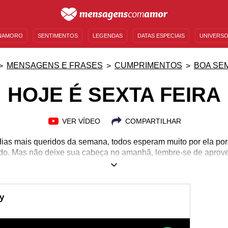
NAMORO
SENTIMENTOS
LEGENDAS
DATAS ESPECIAIS
UNIVERSO
MENSAGENS DE ANIVERSÁRIO
ENTRETENIMENTO
FAMOSOS
BÍBLIA
MENSAGENS E FRASES
CUMPRIMENTOS
BOA SE
HOJE É SEXTA FEIRA
VER VÍDEO
COMPARTILHAR
dias mais queridos da semana, todos esperam muito por ela por
o. Mas não deixe sua cabeça no amanhã, lembre-se de aprovei
eixe pendências para trás, dê mais um passo rumo ao seu sucess
dia para um momento de diversão ou até mesmo descanso. A part
 fazer coisas de que gostamos, aproveitar um tempo ao lado 
s planos? Hoje é sexta-feira, confira mensagens alto-astral pa
y
ainda melhor.