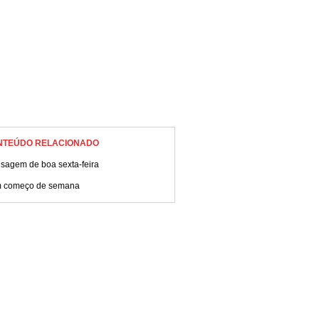
NTEÚDO RELACIONADO
sagem de boa sexta-feira
 começo de semana