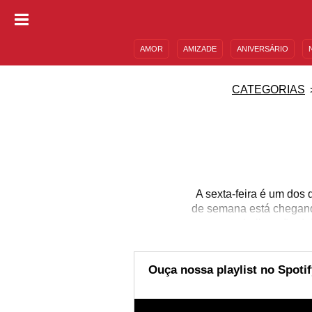
AMOR
AMIZADE
ANIVERSÁRIO
DESCULPAS
MENSAGENS E FRASES
CATEGORIAS
A sexta-feira é um dos 
de semana está chegand
o seu trabalho, não d
aproveitar o seu fim de 
um tempo para nós, para
bom demais, já fez seu
Ouça nossa playlist no Spotif