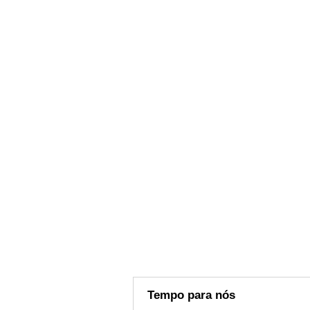
Tempo para nós