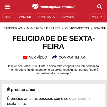
AMOR
AMIZADE
ANIVERSÁRIO
NAMORO
MAIS
SENTIMENTOS
LEGENDAS
DATAS ESPECIAIS
CATEGORIAS
MENSAGENS E FRASES
CUMPRIMENTOS
BOA SEM
UNIVERSO FEMININO
AUTOAJUDA
DESCULPAS
FELICIDADE DE SEXTA-
FEIRA
MENSAGENS E FRASES
MENSAGENS DE ANIVERSÁRIO
ENTRETENIMENTO
FAMOSOS
BÍBLIA
VER VÍDEO
COMPARTILHAR
Inspire-se! Sorria! Pule! Grite! A sexta-feira chegou! Não tem sensação
melhor que o fim do expediente da sexta-feita! Animo, porque "hoje é
sexta-feira, dia de cerveja!"
É preciso amar
É preciso amar as pessoas como se elas fossem
sexta-feira.