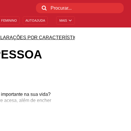
 FEMININO
AUTOAJUDA
MAIS
LARAÇÕES POR CARACTERÍSTICA
PESSOA
 importante na sua vida?
re acesa, além de encher
ue um relacionamento
 uma característica de
ço evidente na rotina de
? Confira mensagens de