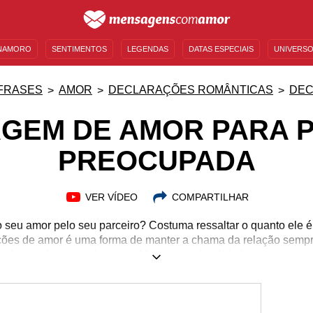
NAMORO
SENTIMENTOS
LEGENDAS
DATAS ESPECIAIS
UNIVERSO
MENSAGENS DE ANIVERSÁRIO
ENTRETENIMENTO
FAMOSOS
BÍBLIA
FRASES
AMOR
DECLARAÇÕES ROMÂNTICAS
DEC
GEM DE AMOR PARA 
PREOCUPADA
VER VÍDEO
COMPARTILHAR
 seu amor pelo seu parceiro? Costuma ressaltar o quanto ele é
ções de amor é uma forma de manter a chama da relação semp
mada com bons sentimentos. Mesmo na pluralidade e entrega q
a singularidade de cada indivíduo permanece viva, e sempre há
e do que as outras. Neste caso, a preocupação pode ser um tra
iva sempre preocupado com algo. Você ama uma pessoa assim