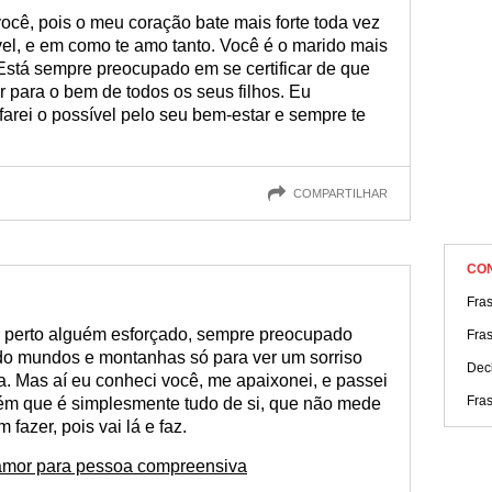
amor para pessoa preocupada e encante-a!
cê, pois o meu coração bate mais forte toda vez
el, e em como te amo tanto. Você é o marido mais
stá sempre preocupado em se certificar de que
r para o bem de todos os seus filhos. Eu
arei o possível pelo seu bem-estar e sempre te
COMPARTILHAR
CO
Fra
r perto alguém esforçado, sempre preocupado
Fra
do mundos e montanhas só para ver um sorriso
Dec
 Mas aí eu conheci você, me apaixonei, e passei
Fra
ém que é simplesmente tudo de si, que não mede
fazer, pois vai lá e faz.
mor para pessoa compreensiva