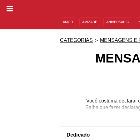
AMOR
AMIZADE
ANIVERSÁRIO
DESCULPAS
MENSAGENS E FRASES
CATEGORIAS
MENSAGENS E 
MENSA
Você costuma declarar o
Saiba que fazer declara
o peito da pessoa a
amoroso pede de nós, 
personalidade mais fort
uma pessoa; há quem v
Dedicado