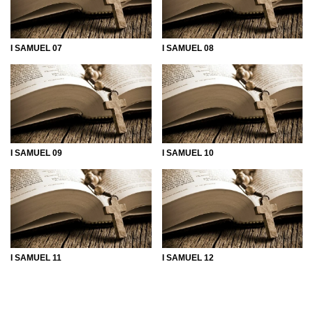
a filha do antigo rei. Porém, o antigo monarca, tomado pela
inveja, age contra Davi, que precisa fugir. O livro segue até
a morte de Samuel e a derrota de Saul pelos filisteus. Davi
I SAMUEL 07
I SAMUEL 08
tornaria-se o novo rei de Israel e, de sua descendência,
nasceria o Messias. Aprenda mais sobre os planos de
Deus com essa leitura.
I SAMUEL 09
I SAMUEL 10
I SAMUEL 11
I SAMUEL 12