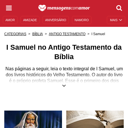
AMOR
AMIZADE
ANIVERSÁRIO
NAMORO
MAIS
SENTIMENTOS
LEGENDAS
DATAS ESPECIAIS
I Samuel
CATEGORIAS
BÍBLIA
ANTIGO TESTAMENTO
UNIVERSO FEMININO
AUTOAJUDA
DESCULPAS
I Samuel no Antigo Testamento da
MENSAGENS E FRASES
MENSAGENS DE ANIVERSÁRIO
Bíblia
ENTRETENIMENTO
FAMOSOS
BÍBLIA
Nas páginas a seguir, leia o texto integral de I Samuel, um
dos livros históricos do Velho Testamento. O autor do livro
é o próprio profeta Samuel. Esse é o primeiro dos dois
livros de Samuel, que inicialmente compunham um único
volume e que, junto a I e II Reis, faziam parte do Livro do
Reino.
Os volumes foram divididos posteriormente para que sua
leitura fosse facilitada. Em I Samuel, conhecemos a
história do profeta, filho de Ana, que muito pediu a Deus