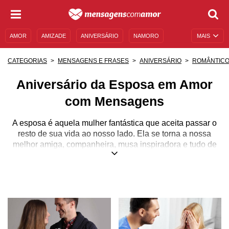
AMOR
AMIZADE
ANIVERSÁRIO
NAMORO
MAIS
SENTIMENTOS
LEGENDAS
DATAS ESPECIAIS
CATEGORIAS
MENSAGENS E FRASES
ANIVERSÁRIO
ROMÂNTIC
UNIVERSO FEMININO
AUTOAJUDA
DESCULPAS
Aniversário da Esposa em Amor
MENSAGENS E FRASES
MENSAGENS DE ANIVERSÁRIO
com Mensagens
ENTRETENIMENTO
FAMOSOS
BÍBLIA
A esposa é aquela mulher fantástica que aceita passar o
resto de sua vida ao nosso lado. Ela se torna a nossa
melhor amiga, companheira, musa inspiradora e tudo de
mais precioso para nós.
Além disso, admitimos que não seríamos metade do que
somos se não fossem as esposas ao nosso lado nos
mostrando os melhores caminhos. Sendo assim, sabendo
o quão maravilhosa a nossa esposa é, também sabemos
que precisamos tratá-las como verdadeiras deusas e fazer