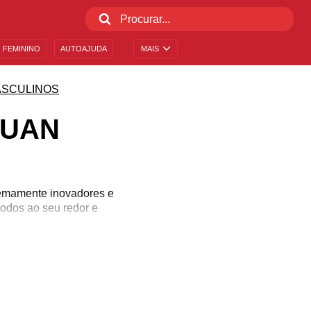
 FEMININO
AUTOAJUDA
MAIS
SCULINOS
AUAN
remamente inovadores e
todos ao seu redor e
soas que necessitam de
 Se em algum momento o
onseguem dividir as suas
ocê conhece com estas