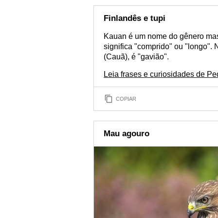
Finlandês e tupi
Kauan é um nome do gênero masc
significa "comprido" ou "longo".
(Cauã), é "gavião".
Leia frases e curiosidades de Pe
COPIAR
Mau agouro