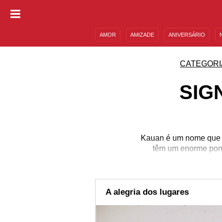
AMOR
AMIZADE
ANIVERSÁRIO
DESCULPAS
MENSAGENS E FRASES
CATEGORI
SIG
Kauan é um nome que s
têm um enorme ponto
promovem energias boa
ajuda e ganham o seu 
medo se fizer presente,
falhas e vitórias co
A alegria dos lugares