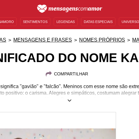
NAMORO
SENTIMENTOS
LEGENDAS
DATAS ESPECIAIS
UNIVERSO
MENSAGENS DE ANIVERSÁRIO
ENTRETENIMENTO
FAMOSOS
BÍBLIA
AS
MENSAGENS E FRASES
NOMES PRÓPRIOS
MA
NIFICADO DO NOME K
COMPARTILHAR
ignifica "gavião" e "falcão". Meninos com esse nome são ext
 positivo: o carisma. Alegres e simpáticos, costumam alegrar 
s para qualquer ambiente. Por serem corajosos, inspiram pes
espaço em qualquer lugar no mundo, sem medo e sem hesitar.
 eles têm a humildade de reconhecer a fragilidade humana e c
m pessoas próximas. Demonstre o seu carinho pelo Kauan que v
frases que separamos para te inspirar!