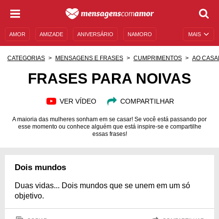
AMOR
AMIZADE
ANIVERSÁRIO
NAMORO
MAIS
SENTIMENTOS
LEGENDAS
DATAS ESPECIAIS
CATEGORIAS
MENSAGENS E FRASES
CUMPRIMENTOS
AO CASA
UNIVERSO FEMININO
AUTOAJUDA
DESCULPAS
FRASES PARA NOIVAS
MENSAGENS E FRASES
MENSAGENS DE ANIVERSÁRIO
VER VÍDEO
COMPARTILHAR
ENTRETENIMENTO
FAMOSOS
BÍBLIA
A maioria das mulheres sonham em se casar! Se você está passando por
esse momento ou conhece alguém que está inspire-se e compartilhe
essas frases!
Dois mundos
Duas vidas... Dois mundos que se unem em um só
objetivo.