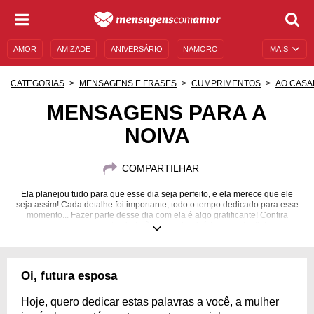
AMOR
AMIZADE
ANIVERSÁRIO
NAMORO
MAIS
SENTIMENTOS
LEGENDAS
DATAS ESPECIAIS
CATEGORIAS
MENSAGENS E FRASES
CUMPRIMENTOS
AO CASA
UNIVERSO FEMININO
AUTOAJUDA
DESCULPAS
MENSAGENS PARA A
NOIVA
MENSAGENS E FRASES
MENSAGENS DE ANIVERSÁRIO
ENTRETENIMENTO
FAMOSOS
BÍBLIA
COMPARTILHAR
Ela planejou tudo para que esse dia seja perfeito, e ela merece que ele
seja assim! Cada detalhe foi importante, todo o tempo dedicado para esse
momento... Fazer parte desse dia com ela é algo gratificante! Confira
mensagens que te ajudarão a parabenizá-la por este dia!
Oi, futura esposa
Hoje, quero dedicar estas palavras a você, a mulher