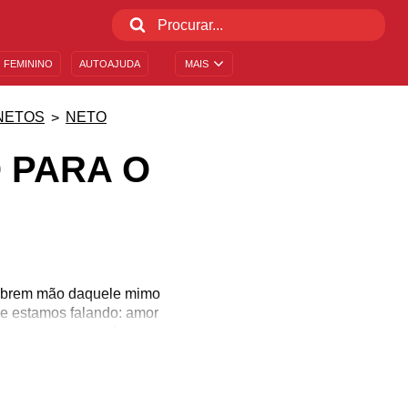
 FEMININO
AUTOAJUDA
MAIS
NETOS
NETO
 PARA O
 abrem mão daquele mimo
ue estamos falando: amor
os e momentos que fazem
á crescendo! Já que é
anho amor que você sente
 especial com seu neto!