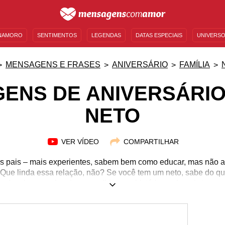
NAMORO
SENTIMENTOS
LEGENDAS
DATAS ESPECIAIS
UNIVERSO
MENSAGENS DE ANIVERSÁRIO
ENTRETENIMENTO
FAMOSOS
BÍBLIA
MENSAGENS E FRASES
ANIVERSÁRIO
FAMÍLIA
ENS DE ANIVERSÁRIO
NETO
VER VÍDEO
COMPARTILHAR
 pais – mais experientes, sabem bem como educar, mas não
. Que linda essa relação, não? Se você tem um neto, sabe do q
o, desejo por guloseimas, pedidos por histórias e demais traç
e amor crescer cada dia mais. Falando em crescer, sim, ele est
, aproveite para expressar o que sente e deixá-lo saber do tam
algumas das mensagens de aniversário para comemorar esse dia