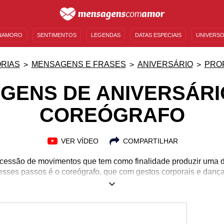
NAMORO
SENTIMENTOS
LEGENDAS
DATAS ESPECIAIS
UNIVERSO
MENSAGENS DE ANIVERSÁRIO
ENTRETENIMENTO
FAMOSOS
BÍBLIA
RIAS
MENSAGENS E FRASES
ANIVERSÁRIO
PRO
GENS DE ANIVERSÁRI
COREÓGRAFO
VER VÍDEO
COMPARTILHAR
ucessão de movimentos que tem como finalidade produzir uma d
 esses passos é o coreógrafo, que com gestos corporais e danç
até mesmo contar uma história com o auxílio da música. São pe
ibilidade artística. A criatividade é a característica principal,
ções de uma coreografia. Você conhece algum coreógrafo que es
ta passar em branco. Preparamos lindas mensagens de celebr