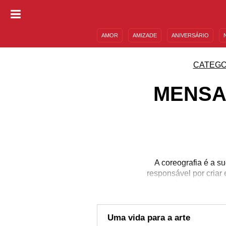
AMOR
AMIZADE
ANIVERSÁRIO
DESCULPAS
MENSAGENS E FRASES
CATEGO
MENSA
A coreografia é a s
responsável por criar
seus sonhos, ideais e 
memorização visual e sens
criar novas interpreta
Não deixe essa da
Uma vida para a arte