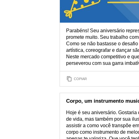
Parabéns! Seu aniversário repre
promete muito. Seu trabalho com
Como se não bastasse o desafio 
artística, coreografar e dançar s
Neste mercado competitivo e que 
perseverou com sua garra imbatív
COPIAR
Corpo, um instrumento musi
Hoje é seu aniversário. Gostaria
de vida, mas também por sua ilus
assistir a como você transpõe e
corpo como instrumento de melodi
apenas te valoriza. Que você ten