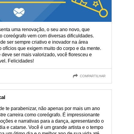
senta uma renovação, o seu ano novo, que
o coreógrafo vem com diversas dificuldades.
de ser sempre criativo e inovador na área
ão ofícios que exigem muito do corpo e da mente.
deve ser mais valorizado, você floresceu e
el. Felicidades!
COMPARTILHAR
cal
 de te parabenizar, não apenas por mais um ano
tre carreira como coreógrafo. É impressionante
moções e narrativas para a dança, apresentando o
a e catarse. Você é um grande artista e o tempo
ha um ótimo dia e o melhor ano de sua vida até