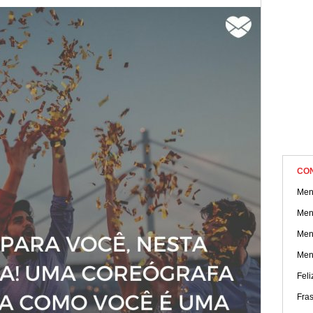
surpreenda esse profissional. Confira!
CO
Men
Men
Men
Men
Feli
Fra