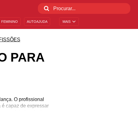
 FEMININO
AUTOAJUDA
MAIS
FISSÕES
O PARA
ança. O profissional
a é capaz de expressar
ssoas dotadas de ritmo,
 pois sem ela é impossível
tá fazendo aniversário?
ação para que você