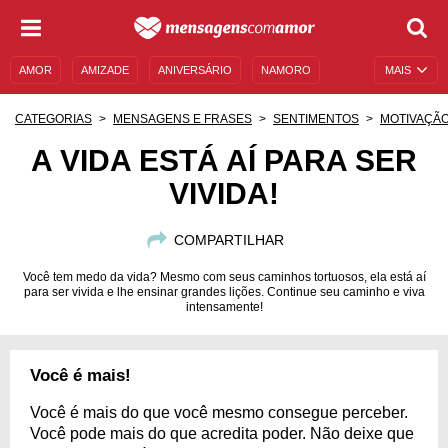
AMOR
AMIZADE
ANIVERSÁRIO
NAMORO
MAIS
SENTIMENTOS
LEGENDAS
DATAS ESPECIAIS
CATEGORIAS
MENSAGENS E FRASES
SENTIMENTOS
MOTIVAÇÃ
UNIVERSO FEMININO
AUTOAJUDA
DESCULPAS
A VIDA ESTÁ AÍ PARA SER
VIVIDA!
MENSAGENS E FRASES
MENSAGENS DE ANIVERSÁRIO
ENTRETENIMENTO
FAMOSOS
BÍBLIA
COMPARTILHAR
Você tem medo da vida? Mesmo com seus caminhos tortuosos, ela está aí
para ser vivida e lhe ensinar grandes lições. Continue seu caminho e viva
intensamente!
Você é mais!
Você é mais do que você mesmo consegue perceber.
Você pode mais do que acredita poder. Não deixe que