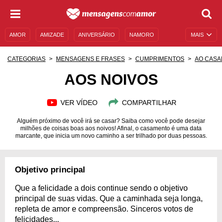
AMOR
AMIZADE
ANIVERSÁRIO
NAMORO
MAIS
SENTIMENTOS
LEGENDAS
DATAS ESPECIAIS
CATEGORIAS
MENSAGENS E FRASES
CUMPRIMENTOS
AO CASA
UNIVERSO FEMININO
AUTOAJUDA
DESCULPAS
AOS NOIVOS
MENSAGENS E FRASES
MENSAGENS DE ANIVERSÁRIO
VER VÍDEO
COMPARTILHAR
ENTRETENIMENTO
FAMOSOS
BÍBLIA
Alguém próximo de você irá se casar? Saiba como você pode desejar
milhões de coisas boas aos noivos! Afinal, o casamento é uma data
marcante, que inicia um novo caminho a ser trilhado por duas pessoas.
Objetivo principal
Que a felicidade a dois continue sendo o objetivo
principal de suas vidas. Que a caminhada seja longa,
repleta de amor e compreensão. Sinceros votos de
felicidades...