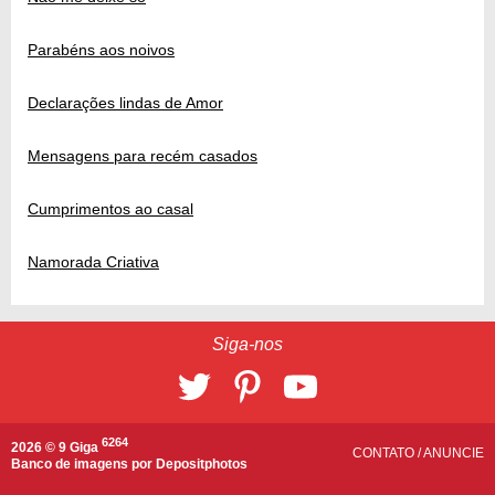
Parabéns aos noivos
Declarações lindas de Amor
Mensagens para recém casados
Cumprimentos ao casal
Namorada Criativa
Siga-nos
6264
2026 © 9 Giga
CONTATO
/
ANUNCIE
Banco de imagens por
Depositphotos