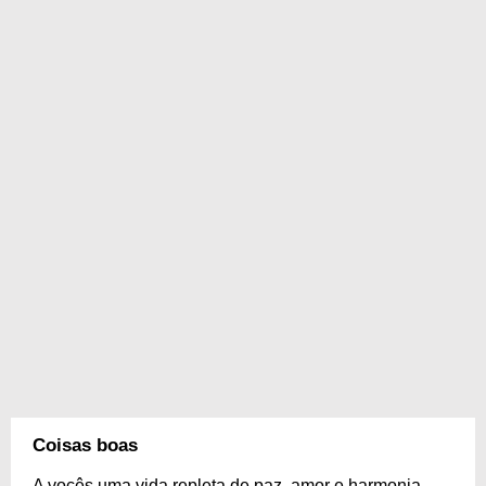
Coisas boas
A vocês uma vida repleta de paz, amor e harmonia.