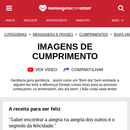
AMOR
AMIZADE
ANIVERSÁRIO
NAMORO
MAIS
SENTIMENTOS
LEGENDAS
DATAS ESPECIAIS
CATEGORIAS
MENSAGENS E FRASES
CUMPRIMENTOS
BOAS VI
UNIVERSO FEMININO
AUTOAJUDA
DESCULPAS
IMAGENS DE
CUMPRIMENTO
MENSAGENS E FRASES
MENSAGENS DE ANIVERSÁRIO
ENTRETENIMENTO
FAMOSOS
BÍBLIA
VER VÍDEO
COMPARTILHAR
Gentileza gera gentileza... assim como um "Bom dia" bem animado a
alguém faz toda a diferença! Deseje coisas boas para as pessoas
começarem, ou terminarem, seu dia bem! :) Não custa nada tentar.
A receita para ser feliz
"Saber encontrar a alegria na alegria dos outros é o
segredo da felicidade."