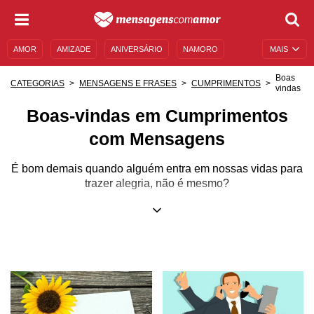
AMOR
AMIZADE
ANIVERSÁRIO
NAMORO
MAIS
SENTIMENTOS
LEGENDAS
DATAS ESPECIAIS
Boas
CATEGORIAS
MENSAGENS E FRASES
CUMPRIMENTOS
vindas
UNIVERSO FEMININO
AUTOAJUDA
DESCULPAS
Boas-vindas em Cumprimentos
MENSAGENS E FRASES
MENSAGENS DE ANIVERSÁRIO
com Mensagens
ENTRETENIMENTO
FAMOSOS
BÍBLIA
É bom demais quando alguém entra em nossas vidas para
trazer alegria, não é mesmo?
A chegada de alguém querido, seja uma pessoa nova,
seja alguém que volta depois de passar um tempo
distante, é sempre acompanhada de bons sentimentos, de
otimismo e da vontade de desejar que essa pessoa seja
feliz demais durante todo o tempo que passar ao nosso
lado. E não há melhor maneira de demonstrar isso do que
com uma bela mensagem de boas-vindas!