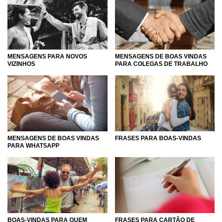
celebração do nascimento de um novo membro da família
até o "oi" para o novo vizinho, que pode criar um vínculo
de cordialidade entre vocês. Aproveite a chance e faça da
chegada de alguém um momento ainda mais especial. As
palavras certas vão demonstrar os seus melhores
MENSAGENS PARA NOVOS
MENSAGENS DE BOAS VINDAS
sentimentos e você pode encontrá-las bem aqui.
VIZINHOS
PARA COLEGAS DE TRABALHO
Leia e escolha aquelas que tem tudo a ver com você e
com a pessoa que acaba de chegar.
MENSAGENS DE BOAS VINDAS
FRASES PARA BOAS-VINDAS
PARA WHATSAPP
BOAS-VINDAS PARA QUEM
FRASES PARA CARTÃO DE