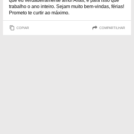
que eu verdadeiramente amo! Aliás, é para isso que
trabalho o ano inteiro. Sejam muito bem-vindas, férias!
Prometo te curtir ao máximo.
COPIAR
COMPARTILHAR