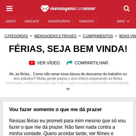
AMOR
AMIZADE
ANIVERSÁRIO
NAMORO
MAIS
SENTIMENTOS
LEGENDAS
DATAS ESPECIAIS
CATEGORIAS
MENSAGENS E FRASES
CUMPRIMENTOS
BOAS VI
UNIVERSO FEMININO
AUTOAJUDA
DESCULPAS
FÉRIAS, SEJA BEM VINDA!
MENSAGENS E FRASES
MENSAGENS DE ANIVERSÁRIO
VER VÍDEO
COMPARTILHAR
ENTRETENIMENTO
FAMOSOS
BÍBLIA
Ah, as férias... Como não amar essa época de descanso do trabalho ou
dos estudos? Muita gente passa o ano inteiro esperando as férias
chegarem, então é preciso dar todo o valor a esse período tão empolgante.
Muita energia positiva e bom humor vão ajudar a fazer das suas férias as
melhores possíveis. Quando você já começa a aproveitar essa temporada
sorrindo, o tempo ruim passa longe! Dê boas-vindas às suas férias com
mensagens animadas e cheias das melhores expectativas. Queira você
viajar ou ficar em casa, festejar todo dia ou só curtir a preguiça, o
Vou fazer somente o que me dá prazer
importante é viver as férias do seu jeito. Sejam muito bem-vindas, férias!
Nessas férias eu prometi para mim mesmo que só vou
fazer o que me dá prazer. Não farei nada contra a
minha vontade. Quero acordar tarde, ver filmes e