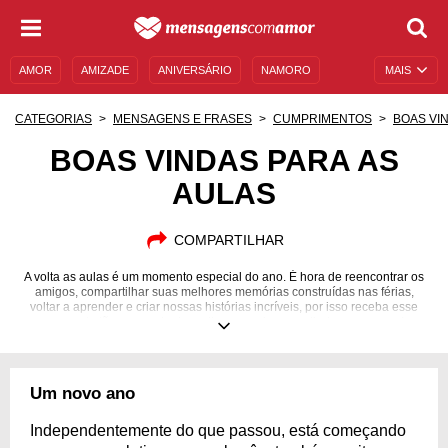
AMOR
AMIZADE
ANIVERSÁRIO
NAMORO
MAIS
SENTIMENTOS
LEGENDAS
DATAS ESPECIAIS
CATEGORIAS
MENSAGENS E FRASES
CUMPRIMENTOS
BOAS VI
UNIVERSO FEMININO
AUTOAJUDA
DESCULPAS
BOAS VINDAS PARA AS
AULAS
MENSAGENS E FRASES
MENSAGENS DE ANIVERSÁRIO
ENTRETENIMENTO
FAMOSOS
BÍBLIA
COMPARTILHAR
A volta as aulas é um momento especial do ano. É hora de reencontrar os
amigos, compartilhar suas melhores memórias construídas nas férias,
voltar a aprender e criar nossas histórias incríveis, por isso receba esse
momento tão esperado da melhor maneira, uma linda mensagem!
Um novo ano
Independentemente do que passou, está começando