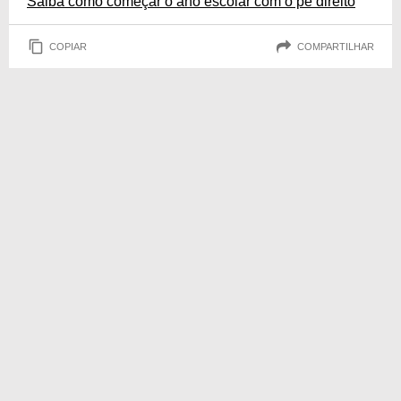
Saiba como começar o ano escolar com o pé direito
COPIAR
COMPARTILHAR