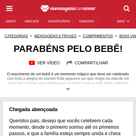
AMOR
AMIZADE
ANIVERSÁRIO
NAMORO
MAIS
SENTIMENTOS
LEGENDAS
DATAS ESPECIAIS
CATEGORIAS
MENSAGENS E FRASES
CUMPRIMENTOS
BOAS VI
UNIVERSO FEMININO
AUTOAJUDA
DESCULPAS
PARABÉNS PELO BEBÊ!
MENSAGENS E FRASES
MENSAGENS DE ANIVERSÁRIO
VER VÍDEO
COMPARTILHAR
ENTRETENIMENTO
FAMOSOS
BÍBLIA
O nascimento de um bebê é um momento mágico que deve ser celebrado
com toda a alegria do mundo! Este pequeno ser que chega na vida de um
casal traz consigo uma alegria que só quem é pai ou mãe pode entender
— e por mais que você ainda não tenha um filho, com certeza consegue
sentir a felicidade e a emoção que os papais vibram nessa hora. Quando
uma criança nasce, o peito de todas as pessoas se enche de amor e
carinho e, por isso, os sentimentos se unem e se tornam um só. Celebre o
nascimento deste fruto de amor! Inspire-se com mensagens e diga:
Chegada abençoada
"Parabéns pelo bebê", do fundo do seu coração!
Queridos pais, desejo que vocês celebrem cada
momento, desde o primeiro sorriso até os primeiros
passos, e que a família esteja sempre unida e cheia