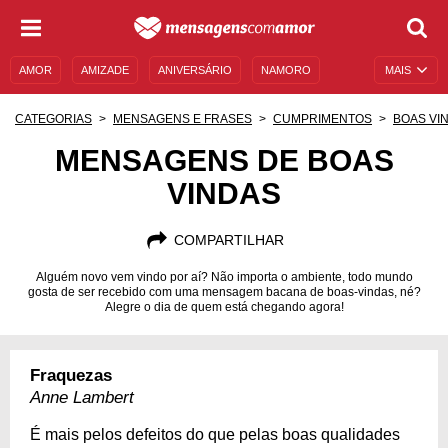
AMOR
AMIZADE
ANIVERSÁRIO
NAMORO
MAIS
SENTIMENTOS
LEGENDAS
DATAS ESPECIAIS
CATEGORIAS
MENSAGENS E FRASES
CUMPRIMENTOS
BOAS VI
UNIVERSO FEMININO
AUTOAJUDA
DESCULPAS
MENSAGENS DE BOAS
VINDAS
MENSAGENS E FRASES
MENSAGENS DE ANIVERSÁRIO
ENTRETENIMENTO
FAMOSOS
BÍBLIA
COMPARTILHAR
Alguém novo vem vindo por aí? Não importa o ambiente, todo mundo
gosta de ser recebido com uma mensagem bacana de boas-vindas, né?
Alegre o dia de quem está chegando agora!
Fraquezas
Anne Lambert
É mais pelos defeitos do que pelas boas qualidades