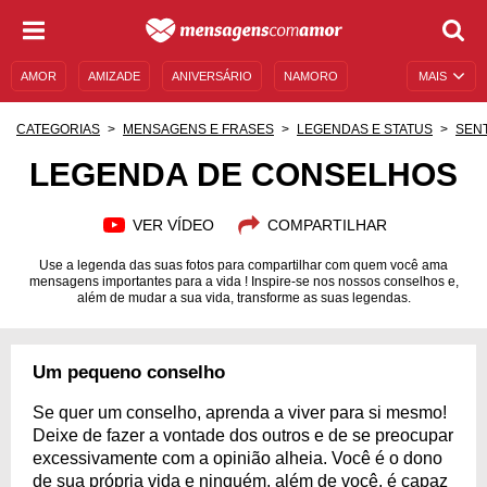
AMOR
AMIZADE
ANIVERSÁRIO
NAMORO
MAIS
SENTIMENTOS
LEGENDAS
DATAS ESPECIAIS
CATEGORIAS
MENSAGENS E FRASES
LEGENDAS E STATUS
SEN
UNIVERSO FEMININO
AUTOAJUDA
DESCULPAS
LEGENDA DE CONSELHOS
MENSAGENS E FRASES
MENSAGENS DE ANIVERSÁRIO
VER VÍDEO
COMPARTILHAR
ENTRETENIMENTO
FAMOSOS
BÍBLIA
Use a legenda das suas fotos para compartilhar com quem você ama
mensagens importantes para a vida ! Inspire-se nos nossos conselhos e,
além de mudar a sua vida, transforme as suas legendas.
Um pequeno conselho
Se quer um conselho, aprenda a viver para si mesmo!
Deixe de fazer a vontade dos outros e de se preocupar
excessivamente com a opinião alheia. Você é o dono
de sua própria vida e ninguém, além de você, é capaz