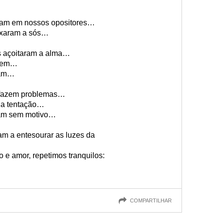
ram em nossos opositores…
ixaram a sós…
os açoitaram a alma…
ngem…
zam…
 fazem problemas…
m a tentação…
sam sem motivo…
am a entesourar as luzes da
 e amor, repetimos tranquilos:
COMPARTILHAR