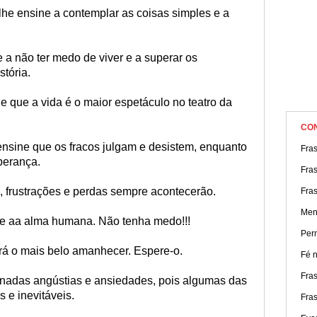
lhe ensine a contemplar as coisas simples e a
e a não ter medo de viver e a superar os
stória.
e que a vida é o maior espetáculo no teatro da
CO
ensine que os fracos julgam e desistem, enquanto
Fra
perança.
Fra
 frustrações e perdas sempre acontecerão.
Fra
Men
o e aa alma humana. Não tenha medo!!!
Per
irá o mais belo amanhecer. Espere-o.
Fé n
Fra
nadas angústias e ansiedades, pois algumas das
 e inevitáveis.
Fras