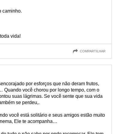
o caminho.
toda vida!
COMPARTILHAR
ncorajado por esforços que não deram frutos,
… Quando você chorou por longo tempo, com o
ontou suas lágrimas. Se você sente que sua vida
também se perdeu,.
do você está solitário e seus amigos estão muito
fonema, Ele te acompanha…
 de tudo e não sabe por onde recomeçar, Ele tem