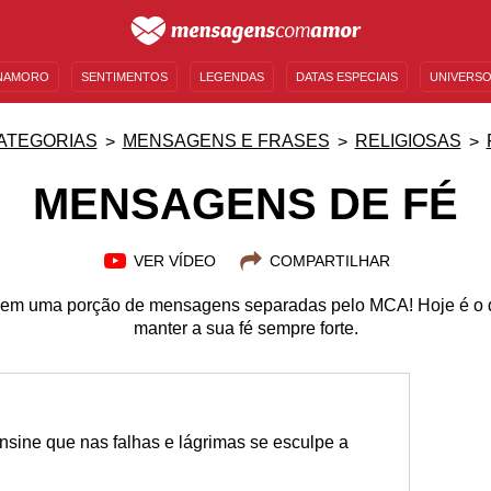
NAMORO
SENTIMENTOS
LEGENDAS
DATAS ESPECIAIS
UNIVERSO
MENSAGENS DE ANIVERSÁRIO
ENTRETENIMENTO
FAMOSOS
BÍBLIA
ATEGORIAS
MENSAGENS E FRASES
RELIGIOSAS
MENSAGENS DE FÉ
VER VÍDEO
COMPARTILHAR
e em uma porção de mensagens separadas pelo MCA! Hoje é o d
manter a sua fé sempre forte.
nsine que nas falhas e lágrimas se esculpe a