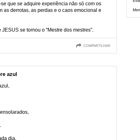
Eva
-se que se adquire experiência não só com os
m as derrotas, as perdas e o caos emocional e
Men
e JESUS se tornou o “Mestre dos mestres”.
COMPARTILHAR
re azul
zul,
ensolarados,
.
da dia.