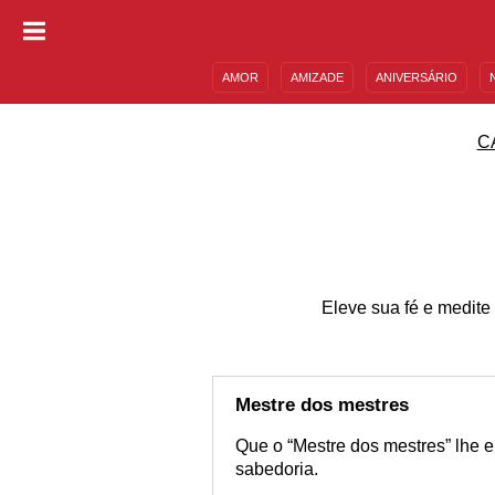
AMOR
AMIZADE
ANIVERSÁRIO
DESCULPAS
MENSAGENS E FRASES
C
Eleve sua fé e medit
Mestre dos mestres
Que o “Mestre dos mestres” lhe e
sabedoria.