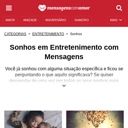
AMOR
AMIZADE
ANIVERSÁRIO
NAMORO
MAIS
SENTIMENTOS
LEGENDAS
DATAS ESPECIAIS
Sonhos
CATEGORIAS
ENTRETENIMENTO
UNIVERSO FEMININO
AUTOAJUDA
DESCULPAS
Sonhos em Entretenimento com
MENSAGENS E FRASES
MENSAGENS DE ANIVERSÁRIO
Mensagens
ENTRETENIMENTO
FAMOSOS
BÍBLIA
Você já sonhou com alguma situação específica e ficou se
perguntando o que aquilo significava? Se quiser
desvendar de uma vez por todas os seus sonhos mais
confusos, está no lugar certo! Aqui você encontrará os
significados de cada um deles, de A a Z.
Por mais que a linguagem dos sonhos seja, em sua
maioria, simbólica, sempre podemos tentar decifrar aquilo
que eles estejam tentando nos dizer. Os sonhos podem
falar muito sobre você, sua personalidade, seus medos e