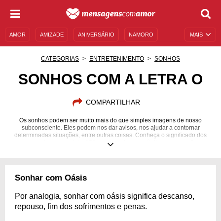
AMOR
AMIZADE
ANIVERSÁRIO
NAMORO
MAIS
SENTIMENTOS
LEGENDAS
DATAS ESPECIAIS
CATEGORIAS
ENTRETENIMENTO
SONHOS
UNIVERSO FEMININO
AUTOAJUDA
DESCULPAS
SONHOS COM A LETRA O
MENSAGENS E FRASES
MENSAGENS DE ANIVERSÁRIO
COMPARTILHAR
ENTRETENIMENTO
FAMOSOS
BÍBLIA
Os sonhos podem ser muito mais do que simples imagens de nosso
subconsciente. Eles podem nos dar avisos, nos ajudar a contornar
determinadas situações, entre outras coisas. Conheça o significado dos
seus sonhos com a letra "O", como sonhar com ônibus, ouro e afins.
Sonhar com Oásis
Por analogia, sonhar com oásis significa descanso,
repouso, fim dos sofrimentos e penas.