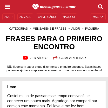
AMOR
AMIZADE
ANIVERSÁRIO
NAMORO
MAIS
SENTIMENTOS
LEGENDAS
DATAS ESPECIAIS
CATEGORIAS
MENSAGENS E FRASES
AMOR
PAQUERA
UNIVERSO FEMININO
AUTOAJUDA
DESCULPAS
FRASES PARA O PRIMEIRO
ENCONTRO
MENSAGENS E FRASES
MENSAGENS DE ANIVERSÁRIO
ENTRETENIMENTO
FAMOSOS
BÍBLIA
VER VÍDEO
COMPARTILHAR
Não fique sem saber o que dizer no seu primeiro encontro. Essas frases
podem te ajudar a surpreender e fazer com que mais encontros venham!
Leve
Gostei muito de passar esse tempo com você, te
conhecer um pouco mais. Agradeço por compartilhar
comigo este momento. Foi leve e me fez bem.