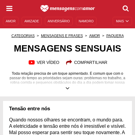
AMOR
AMIZADE
ANIVERSÁRIO
NAMORO
MAIS
SENTIMENTOS
LEGENDAS
DATAS ESPECIAIS
CATEGORIAS
MENSAGENS E FRASES
AMOR
PAQUERA
UNIVERSO FEMININO
AUTOAJUDA
DESCULPAS
MENSAGENS SENSUAIS
MENSAGENS E FRASES
MENSAGENS DE ANIVERSÁRIO
VER VÍDEO
COMPARTILHAR
ENTRETENIMENTO
FAMOSOS
BÍBLIA
Toda relação precisa de um toque apimentado. É comum que com o
passar do tempo as prioridades sejam ouras: problemas no trabalho, a
rotina corrida e pequenos obstáculos do dia a dia podem tomar nossa
energia e desviar nossos desejos. Você tem dedicado um tempo a
intimidade do seu relacionamento? Que tal começar agora mesmo com o
primeiro passo? Confira essas mensagens sensuais e escolha qual mais
combina com a sua relação. Depois de enviar uma mensagem, prepare-se
para uma noite inesquecível. Faça com que momentos como esses se
Tensão entre nós
tornem parte da sua rotina e tenha uma vida amorosa e sexual mais feliz!
Quando nossos olhares se encontram, o mundo para.
A eletricidade e tensão entre nós é irresistível e visível.
Mal posso esperar para sentir seu toque novamente. A