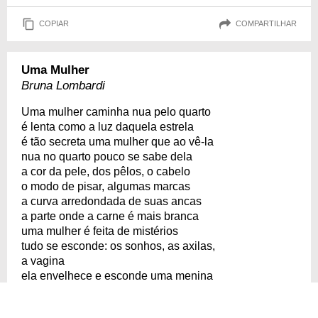
COPIAR
COMPARTILHAR
Uma Mulher
Bruna Lombardi
Uma mulher caminha nua pelo quarto
é lenta como a luz daquela estrela
é tão secreta uma mulher que ao vê-la
nua no quarto pouco se sabe dela
a cor da pele, dos pêlos, o cabelo
o modo de pisar, algumas marcas
a curva arredondada de suas ancas
a parte onde a carne é mais branca
uma mulher é feita de mistérios
tudo se esconde: os sonhos, as axilas,
a vagina
ela envelhece e esconde uma menina
que permanece onde ela está agora
o homem que descobre uma mulher