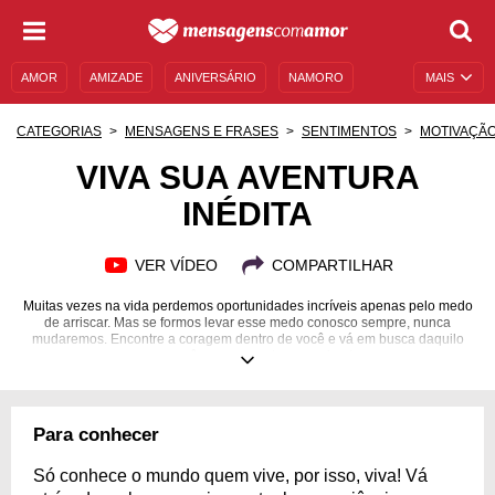
AMOR
AMIZADE
ANIVERSÁRIO
NAMORO
MAIS
SENTIMENTOS
LEGENDAS
DATAS ESPECIAIS
CATEGORIAS
MENSAGENS E FRASES
SENTIMENTOS
MOTIVAÇÃ
UNIVERSO FEMININO
AUTOAJUDA
DESCULPAS
VIVA SUA AVENTURA
INÉDITA
MENSAGENS E FRASES
MENSAGENS DE ANIVERSÁRIO
ENTRETENIMENTO
FAMOSOS
BÍBLIA
VER VÍDEO
COMPARTILHAR
Muitas vezes na vida perdemos oportunidades incríveis apenas pelo medo
de arriscar. Mas se formos levar esse medo conosco sempre, nunca
mudaremos. Encontre a coragem dentro de você e vá em busca daquilo
que você sempre sonhou em viver!
Para conhecer
Só conhece o mundo quem vive, por isso, viva! Vá