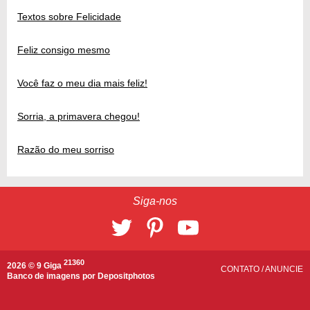
Textos sobre Felicidade
Feliz consigo mesmo
Você faz o meu dia mais feliz!
Sorria, a primavera chegou!
Razão do meu sorriso
Siga-nos
21360
2026 © 9 Giga
CONTATO
/
ANUNCIE
Banco de imagens por
Depositphotos