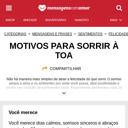
AMOR
AMIZADE
ANIVERSÁRIO
NAMORO
MAIS
SENTIMENTOS
LEGENDAS
DATAS ESPECIAIS
CATEGORIAS
MENSAGENS E FRASES
SENTIMENTOS
FELICIDAD
UNIVERSO FEMININO
AUTOAJUDA
DESCULPAS
MOTIVOS PARA SORRIR À
TOA
MENSAGENS E FRASES
MENSAGENS DE ANIVERSÁRIO
ENTRETENIMENTO
FAMOSOS
BÍBLIA
COMPARTILHAR
Não há maneira mais simples de atrair a felicidade do que sorrir. O sorriso
alegra a alma e os ambientes por onde você passa, atrai positividade e
enche seu coração de sentimentos bons. Experimente demonstrar mais os
seus sentimentos através dessa expressão.
Você merece
Você merece dias calmos, sorrisos sinceros e abraços