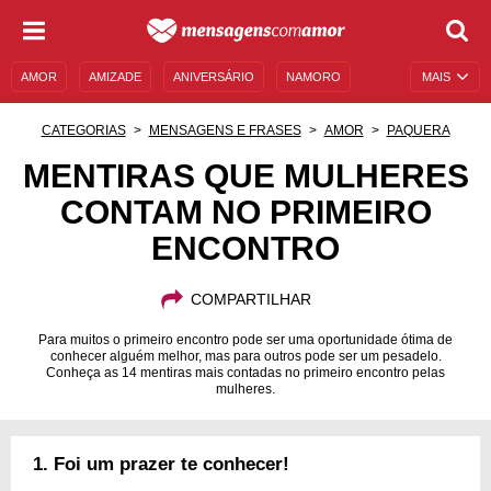
AMOR
AMIZADE
ANIVERSÁRIO
NAMORO
MAIS
SENTIMENTOS
LEGENDAS
DATAS ESPECIAIS
CATEGORIAS
MENSAGENS E FRASES
AMOR
PAQUERA
UNIVERSO FEMININO
AUTOAJUDA
DESCULPAS
MENTIRAS QUE MULHERES
CONTAM NO PRIMEIRO
MENSAGENS E FRASES
MENSAGENS DE ANIVERSÁRIO
ENCONTRO
ENTRETENIMENTO
FAMOSOS
BÍBLIA
COMPARTILHAR
Para muitos o primeiro encontro pode ser uma oportunidade ótima de
conhecer alguém melhor, mas para outros pode ser um pesadelo.
Conheça as 14 mentiras mais contadas no primeiro encontro pelas
mulheres.
1. Foi um prazer te conhecer!