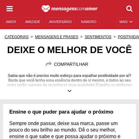
AMOR
AMIZADE
ANIVERSÁRIO
NAMORO
MAIS
SENTIMENTOS
LEGENDAS
DATAS ESPECIAIS
CATEGORIAS
MENSAGENS E FRASES
SENTIMENTOS
POSITIVID
UNIVERSO FEMININO
AUTOAJUDA
DESCULPAS
DEIXE O MELHOR DE VOCÊ
MENSAGENS E FRASES
MENSAGENS DE ANIVERSÁRIO
COMPARTILHAR
ENTRETENIMENTO
FAMOSOS
BÍBLIA
Sabia que não é preciso muito esforço para espalhar positividade por aí?
Basta que você tenha essa essência dentro de si mesmo, e todos ao seu
redor serão capazes de reconhecer essa qualidade! Espalhe os melhores
sentimentos pelo mundo!
Ensine o que puder para ajudar o próximo
Sempre onde passar, deixe sua marca, passe um
pouco do seu brilho ao mundo. Dê o seu melhor,
ensine o que sabe e que possa ajudar o próximo e