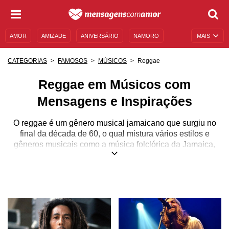
AMOR
AMIZADE
ANIVERSÁRIO
NAMORO
MAIS
SENTIMENTOS
LEGENDAS
DATAS ESPECIAIS
Reggae
CATEGORIAS
FAMOSOS
MÚSICOS
UNIVERSO FEMININO
AUTOAJUDA
DESCULPAS
Reggae em Músicos com
MENSAGENS E FRASES
MENSAGENS DE ANIVERSÁRIO
Mensagens e Inspirações
ENTRETENIMENTO
FAMOSOS
BÍBLIA
O reggae é um gênero musical jamaicano que surgiu no
final da década de 60, o qual mistura vários estilos e
gêneros musicais como a música folclórica da Jamaica,
ritmos africanos, ska e calipso, porém, mesmo
apresentando um ritmo dançante e suave, o reggae tem
uma batida bem característica.
Além disso, esse estilo musical recebeu uma forte
influência rastafári, o que defende a sua ideia de que os
afrodescendentes devem ascender e superar a situação