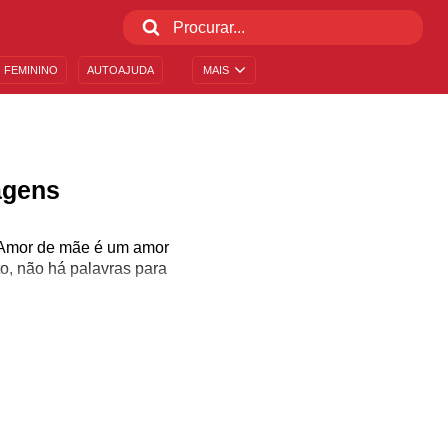
 FEMININO
AUTOAJUDA
MAIS
agens
? Amor de mãe é um amor
, não há palavras para
gens e frases para você
o amor! Está esperando o
 uma guardiã que faz de
homenageie-a da maneira