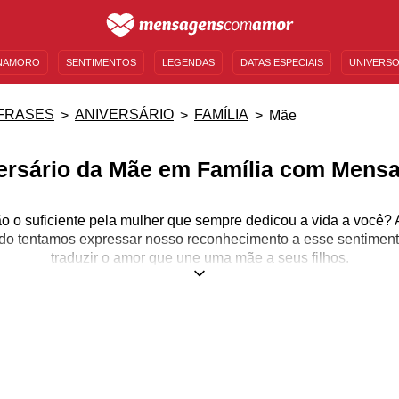
NAMORO
SENTIMENTOS
LEGENDAS
DATAS ESPECIAIS
UNIVERSO
MENSAGENS DE ANIVERSÁRIO
ENTRETENIMENTO
FAMOSOS
BÍBLIA
FRASES
ANIVERSÁRIO
FAMÍLIA
Mãe
ersário da Mãe em Família com Mens
o o suficiente pela mulher que sempre dedicou a vida a você
o tentamos expressar nosso reconhecimento a esse sentimento
traduzir o amor que une uma mãe a seus filhos.
 dia do aniversário da sua mãe, nós separamos diversas mensa
dê-la com declarações cheias de carinho, de gratidão e de muit
enagem em grande estilo? Mãe é uma verdadeira super-heroína,
tudo pelos seus filhos.
orços na hora de agradá-la em seu aniversário! No dia dela, 