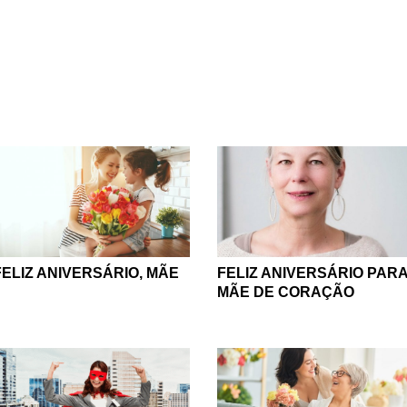
ce. Afinal, ela te ensinou tudo aquilo que você sabe, não é me
 anos de carinho e dedicação? Parabenize sua mãe, sua verdade
merece o seu amor em sua forma mais pura!
 a pessoa que faz de tudo para ver a família feliz. Mãe, aquela
aniversários. Hoje é o dia dela, vamos comemorar! Vamos cele
anhou um verdadeiro tesouro. Encontre as palavras certas para
nos, se dedicou totalmente a você, que te amou com todas as s
enfrentar a vida.
parabenize sua mãe, ela merece muito mais do que flores, muit
er dinheiro possa comprar. Não há no mundo medida alguma qu
de uma mãe. Por isso, no aniversário dela, não deixe de retrib
incondicional.
FELIZ ANIVERSÁRIO, MÃE
FELIZ ANIVERSÁRIO PAR
MÃE DE CORAÇÃO