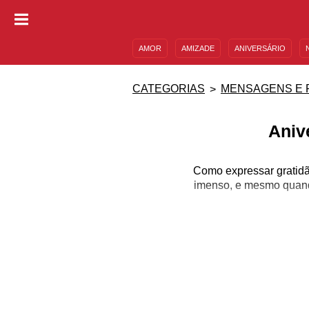
AMOR
AMIZADE
ANIVERSÁRIO
DESCULPAS
MENSAGENS E FRASES
CATEGORIAS
MENSAGENS E 
Aniv
Como expressar gratidã
imenso, e mesmo quand
E para fazer bonito no
enviar a ela e surpreen
que para fazer sua hom
Por isso, não meça esf