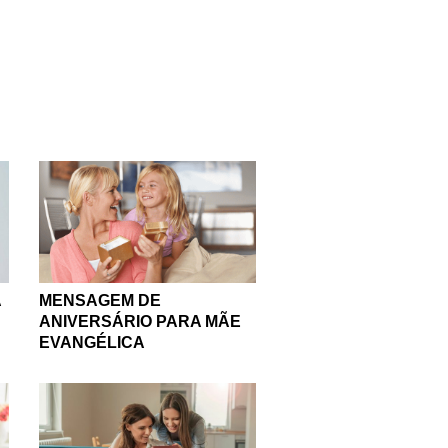
smo? Então, o que custa
ira rainha, aquela que
 que sempre nos agrada
brar essa data especial,
 expressar o seu amor à
uas forças e te ensinou a
o mais do que qualquer
e consiga mensurar a
uir esse sentimento
A
MENSAGEM DE
ANIVERSÁRIO PARA MÃE
EVANGÉLICA