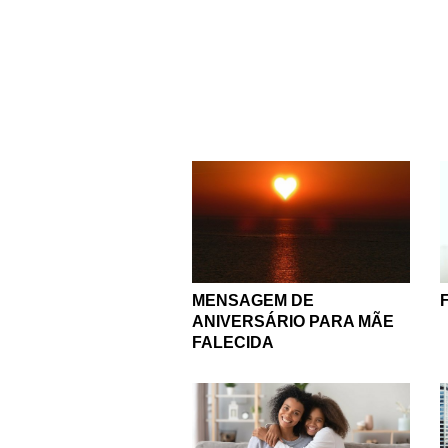
que ela realmente mere
retribuir todos esses
Ela é nosso alicerce,
mesmo em seus próprios 
o dia em que o mundo g
mulher que, por tantos a
Nessa data especial, 
presente que qualqu
imensidão do amor 
MENSAGEM DE
ANIVERSÁRIO PARA MÃE
FALECIDA