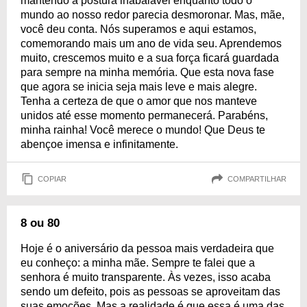
mantendo a postura inabalável enquanto todo o
mundo ao nosso redor parecia desmoronar. Mas, mãe,
você deu conta. Nós superamos e aqui estamos,
comemorando mais um ano de vida seu. Aprendemos
muito, crescemos muito e a sua força ficará guardada
para sempre na minha memória. Que esta nova fase
que agora se inicia seja mais leve e mais alegre.
Tenha a certeza de que o amor que nos manteve
unidos até esse momento permanecerá. Parabéns,
minha rainha! Você merece o mundo! Que Deus te
abençoe imensa e infinitamente.
COPIAR
COMPARTILHAR
8 ou 80
Hoje é o aniversário da pessoa mais verdadeira que
eu conheço: a minha mãe. Sempre te falei que a
senhora é muito transparente. Às vezes, isso acaba
sendo um defeito, pois as pessoas se aproveitam das
suas emoções. Mas a realidade é que essa é uma das