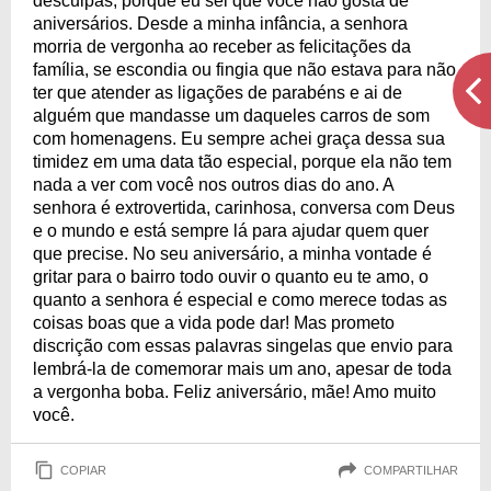
desculpas, porque eu sei que você não gosta de
aniversários. Desde a minha infância, a senhora
morria de vergonha ao receber as felicitações da
família, se escondia ou fingia que não estava para não
ter que atender as ligações de parabéns e ai de
alguém que mandasse um daqueles carros de som
com homenagens. Eu sempre achei graça dessa sua
timidez em uma data tão especial, porque ela não tem
nada a ver com você nos outros dias do ano. A
senhora é extrovertida, carinhosa, conversa com Deus
e o mundo e está sempre lá para ajudar quem quer
que precise. No seu aniversário, a minha vontade é
gritar para o bairro todo ouvir o quanto eu te amo, o
quanto a senhora é especial e como merece todas as
coisas boas que a vida pode dar! Mas prometo
discrição com essas palavras singelas que envio para
lembrá-la de comemorar mais um ano, apesar de toda
a vergonha boba. Feliz aniversário, mãe! Amo muito
você.
COPIAR
COMPARTILHAR