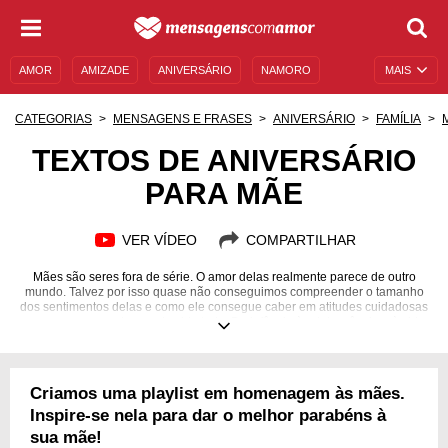
AMOR
AMIZADE
ANIVERSÁRIO
NAMORO
MAIS
SENTIMENTOS
LEGENDAS
DATAS ESPECIAIS
CATEGORIAS
MENSAGENS E FRASES
ANIVERSÁRIO
FAMÍLIA
UNIVERSO FEMININO
AUTOAJUDA
DESCULPAS
TEXTOS DE ANIVERSÁRIO
PARA MÃE
MENSAGENS E FRASES
MENSAGENS DE ANIVERSÁRIO
ENTRETENIMENTO
FAMOSOS
BÍBLIA
VER VÍDEO
COMPARTILHAR
Mães são seres fora de série. O amor delas realmente parece de outro
mundo. Talvez por isso quase não conseguimos compreender o tamanho
dos sentimentos delas e como ele consegue caber em atitudes cuidadosas
que nos acompanham pela vida toda. Da infância à adolescência e à vida
adulta, elas estão presentes — fisicamente ou não. Neste aniversário, sua
mãe, que sempre cuidou de você com tanto carinho e muita dedicação,
merece muito mais do que a frase "feliz aniversário". Aqui preparamos
lindos textos que vão fazer você emocionar sua mãe neste dia tão
Criamos uma playlist em homenagem às mães.
importante para ela. Venha conferir e não deixe de compartilhar!
Inspire-se nela para dar o melhor parabéns à
sua mãe!