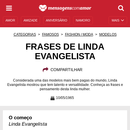
AMOR
AMIZADE
ANIVERSÁRIO
NAMORO
MAIS
SENTIMENTOS
LEGENDAS
DATAS ESPECIAIS
CATEGORIAS
FAMOSOS
FASHION / MODA
MODELOS
UNIVERSO FEMININO
AUTOAJUDA
DESCULPAS
FRASES DE LINDA
EVANGELISTA
MENSAGENS E FRASES
MENSAGENS DE ANIVERSÁRIO
ENTRETENIMENTO
FAMOSOS
BÍBLIA
COMPARTILHAR
Considerada uma das modelos mais bem pagas do mundo, Linda
Evangelista mostrou que tem talento e versatilidade. Conheça as frases e
pensamento desta linda mulher.
10/05/1965
O começo
Linda Evangelista