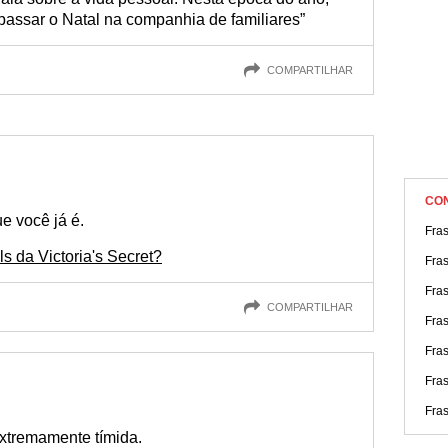
 passar o Natal na companhia de familiares”
COMPARTILHAR
CO
e você já é.
Fras
s da Victoria's Secret?
Fra
Fras
COMPARTILHAR
Fra
Fra
Fras
Fra
extremamente tímida.