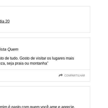
dia 20
vista Quem
to de tudo. Gosto de visitar os lugares mais
eza, seja praia ou montanha"
COMPARTILHAR
 mim é gasto com quem você ame e aprecie.