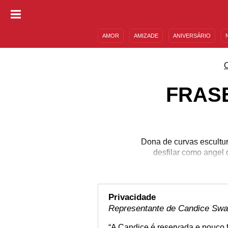
AMOR
AMIZADE
ANIVERSÁRIO
DESCULPAS
MENSAGENS E FRASES
FRAS
Dona de curvas escultu
desfilar como angel
Privacidade
Representante de Candice Swa
“A Candice é reservada e pouco f