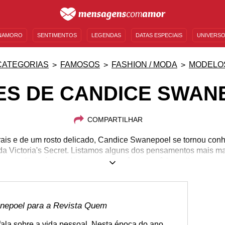
NAMORO
SENTIMENTOS
LEGENDAS
DATAS ESPECIAIS
UNIVERSO
MENSAGENS DE ANIVERSÁRIO
ENTRETENIMENTO
FAMOSOS
BÍBLIA
CATEGORIAS
FAMOSOS
FASHION / MODA
MODELO
ES DE CANDICE SWAN
COMPARTILHAR
rais e de um rosto delicado, Candice Swanepoel se tornou con
 da Victoria's Secret. Listamos alguns dos pensamentos mais m
filantrópica africana para você conhecê-la melhor!
20/10/1988
nepoel para a Revista Quem
ala sobre a vida pessoal. Nesta época do ano,