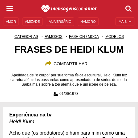
AMOR
AMIZADE
ANIVERSÁRIO
NAMORO
MAIS
SENTIMENTOS
LEGENDAS
DATAS ESPECIAIS
CATEGORIAS
FAMOSOS
FASHION / MODA
MODELOS
UNIVERSO FEMININO
AUTOAJUDA
DESCULPAS
FRASES DE HEIDI KLUM
MENSAGENS E FRASES
MENSAGENS DE ANIVERSÁRIO
COMPARTILHAR
ENTRETENIMENTO
FAMOSOS
BÍBLIA
Apelidada de "o corpo" por sua forma física escultural, Heidi Klum fez
carreira além das passarelas como apresentadora de séries de moda.
Saiba mais sobre a top alemã que é um ícone de beleza.
01/06/1973
Experiência na tv
Heidi Klum
Acho que (os produtores) olham para mim como uma