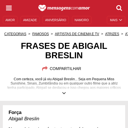
AMOR
AMIZADE
ANIVERSÁRIO
NAMORO
MAIS
SENTIMENTOS
LEGENDAS
DATAS ESPECIAIS
CATEGORIAS
FAMOSOS
ARTISTAS DE CINEMA E TV
ATRIZES
A
UNIVERSO FEMININO
AUTOAJUDA
DESCULPAS
FRASES DE ABIGAIL
BRESLIN
MENSAGENS E FRASES
MENSAGENS DE ANIVERSÁRIO
ENTRETENIMENTO
FAMOSOS
BÍBLIA
COMPARTILHAR
Com certeza, você já viu Abigail Breslin... Seja em Pequena Miss
Sunshine, Sinais, Zumbilândia ou em qualquer outro filme que a atriz
tenha participado, Abigail se destacou e isso chegou aos maiores críticos
do cinema. Conheça a jovem e saiba mais sobre sua personalidade e
carreira.
14/04/1996
Força
Abigail Breslin