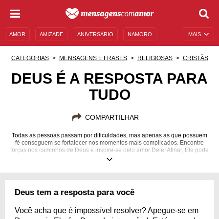
AMOR
AMIZADE
ANIVERSÁRIO
NAMORO
MAIS
SENTIMENTOS
LEGENDAS
DATAS ESPECIAIS
CATEGORIAS
MENSAGENS E FRASES
RELIGIOSAS
CRISTÃS
UNIVERSO FEMININO
AUTOAJUDA
DESCULPAS
DEUS É A RESPOSTA PARA
TUDO
MENSAGENS E FRASES
MENSAGENS DE ANIVERSÁRIO
ENTRETENIMENTO
FAMOSOS
BÍBLIA
COMPARTILHAR
Todas as pessoas passam por dificuldades, mas apenas as que possuem
fé conseguem se fortalecer nos momentos mais complicados. Encontre
forças nos caminhos de Deus e inspire-se pelo amor Dele! Afinal, Ele pode
ser a resposta para todas as suas perguntas.
Deus tem a resposta para você
Você acha que é impossível resolver? Apegue-se em