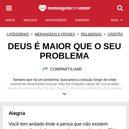
AMOR
AMIZADE
ANIVERSÁRIO
NAMORO
MAIS
SENTIMENTOS
LEGENDAS
DATAS ESPECIAIS
CATEGORIAS
MENSAGENS E FRASES
RELIGIOSAS
CRISTÃS
UNIVERSO FEMININO
AUTOAJUDA
DESCULPAS
DEUS É MAIOR QUE O SEU
PROBLEMA
MENSAGENS E FRASES
MENSAGENS DE ANIVERSÁRIO
ENTRETENIMENTO
FAMOSOS
BÍBLIA
COMPARTILHAR
Sempre que há um problema, buscamos a solução longe de onde
realmente deveríamos buscar. Não há ninguém capaz de nos auxiliar
nesse processo melhor do que Deus. Com amor e sabedoria, Ele sempre
indica o melhor caminho e a melhor forma de prosseguir. Confie e espere!
Alegria
Você tem andado triste e pensa que não existem