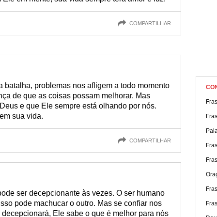
COMPARTILHAR
a batalha, problemas nos afligem a todo momento
CO
nça de que as coisas possam melhorar. Mas
Fras
 Deus e que Ele sempre está olhando por nós.
em sua vida.
Fras
Pala
COMPARTILHAR
Fras
Fra
Ora
Fra
ode ser decepcionante às vezes. O ser humano
 isso pode machucar o outro. Mas se confiar nos
Fra
 decepcionará, Ele sabe o que é melhor para nós