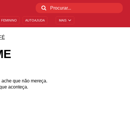
 FEMININO
AUTOAJUDA
MAIS
FÉ
ME
ê ache que não mereça.
que aconteça.