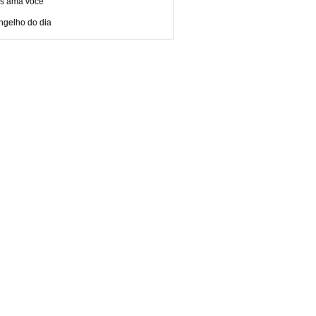
s ama você
ngelho do dia