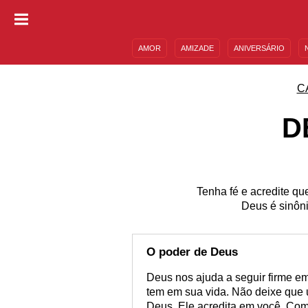
AMOR
AMIZADE
ANIVERSÁRIO
DESCULPAS
MENSAGENS E FRASES
C
D
Tenha fé e acredite q
Deus é sinôn
O poder de Deus
Deus nos ajuda a seguir firme e
tem em sua vida. Não deixe que
Deus, Ele acredita em você. Com