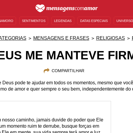
NAMORO
SENTIMENTOS
LEGENDAS
DATAS ESPECIAIS
UNIVERSO
MENSAGENS DE ANIVERSÁRIO
ENTRETENIMENTO
FAMOSOS
BÍBLIA
ATEGORIAS
MENSAGENS E FRASES
RELIGIOSAS
EUS ME MANTEVE FIR
COMPARTILHAR
ue Deus pode te ajudar em todos os momentos, mesmo que voc
imo de amor e quer sempre o seu bem, independentemente do 
m nosso caminho, jamais duvide do poder que Ele
 um momento ruim te derrube, busque forças em
 Ele em mente, sua vida sempre terá amor e luz.