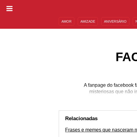
AMOR
AMIZADE
ANIVERSÁRIO
DESCULPAS
MENSAGENS E FRASES
FA
A fanpage do facebook fa
misteriosas que não i
Relacionadas
Frases e memes que nasceram no