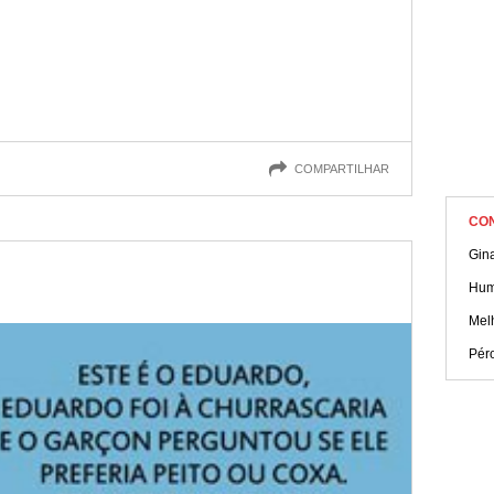
COMPARTILHAR
CO
Gina
Hum
Mel
Pér