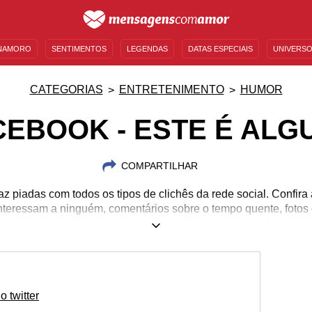
NAMORO
SENTIMENTOS
LEGENDAS
DATAS ESPECIAIS
UNIVERSO
MENSAGENS DE ANIVERSÁRIO
ENTRETENIMENTO
FAMOSOS
BÍBLIA
CATEGORIAS
ENTRETENIMENTO
HUMOR
CEBOOK - ESTE É ALG
COMPARTILHAR
z piadas com todos os tipos de clichês da rede social. Confir
nteressam a ninguém, comentários sobre o tempo quente, fotos
compartilhe com a galera para darem boas risadas
 twitter