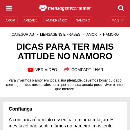
AMOR
AMIZADE
ANIVERSÁRIO
NAMORO
MAIS
SENTIMENTOS
LEGENDAS
DATAS ESPECIAIS
CATEGORIAS
MENSAGENS E FRASES
AMOR
NAMORO
UNIVERSO FEMININO
AUTOAJUDA
DESCULPAS
DICAS PARA TER MAIS
ATITUDE NO NAMORO
MENSAGENS E FRASES
MENSAGENS DE ANIVERSÁRIO
ENTRETENIMENTO
FAMOSOS
BÍBLIA
VER VÍDEO
COMPARTILHAR
Para vivermos o amor em toda a sua plenitude, devemos tomar cuidado
com alguns dos nossos atos para que a pessoa amada possa viver o amor
que merece.
Confiança
A confiança é um fato essencial em uma relação. É
inevitável não sentir ciúmes do parceiro, mas tente