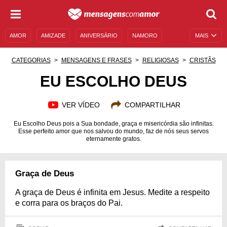
AMOR
AMIZADE
ANIVERSÁRIO
NAMORO
MAIS
SENTIMENTOS
LEGENDAS
DATAS ESPECIAIS
CATEGORIAS
MENSAGENS E FRASES
RELIGIOSAS
CRISTÃS
UNIVERSO FEMININO
AUTOAJUDA
DESCULPAS
EU ESCOLHO DEUS
MENSAGENS E FRASES
MENSAGENS DE ANIVERSÁRIO
VER VÍDEO
COMPARTILHAR
ENTRETENIMENTO
FAMOSOS
BÍBLIA
Eu Escolho Deus pois a Sua bondade, graça e misericórdia são infinitas.
Esse perfeito amor que nos salvou do mundo, faz de nós seus servos
eternamente gratos.
Graça de Deus
A graça de Deus é infinita em Jesus. Medite a respeito
e corra para os braços do Pai.