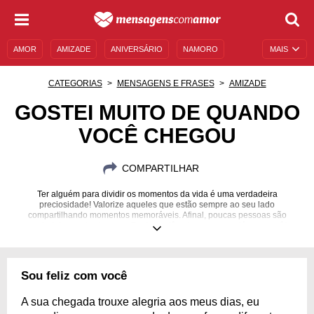
AMOR
AMIZADE
ANIVERSÁRIO
NAMORO
MAIS
SENTIMENTOS
LEGENDAS
DATAS ESPECIAIS
CATEGORIAS
MENSAGENS E FRASES
AMIZADE
UNIVERSO FEMININO
AUTOAJUDA
DESCULPAS
GOSTEI MUITO DE QUANDO
VOCÊ CHEGOU
MENSAGENS E FRASES
MENSAGENS DE ANIVERSÁRIO
ENTRETENIMENTO
FAMOSOS
BÍBLIA
COMPARTILHAR
Ter alguém para dividir os momentos da vida é uma verdadeira
preciosidade! Valorize aqueles que estão sempre ao seu lado
compartilhando momentos memoráveis. Afinal, poucas pessoas são
verdadeiramente sinceras. Por isso, dê valor a quem está com você!
Sou feliz com você
A sua chegada trouxe alegria aos meus dias, eu