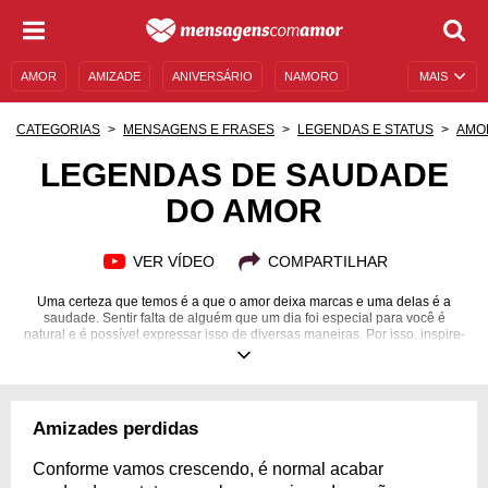
AMOR
AMIZADE
ANIVERSÁRIO
NAMORO
MAIS
SENTIMENTOS
LEGENDAS
DATAS ESPECIAIS
CATEGORIAS
MENSAGENS E FRASES
LEGENDAS E STATUS
AMO
UNIVERSO FEMININO
AUTOAJUDA
DESCULPAS
LEGENDAS DE SAUDADE
DO AMOR
MENSAGENS E FRASES
MENSAGENS DE ANIVERSÁRIO
ENTRETENIMENTO
FAMOSOS
BÍBLIA
VER VÍDEO
COMPARTILHAR
Uma certeza que temos é a que o amor deixa marcas e uma delas é a
saudade. Sentir falta de alguém que um dia foi especial para você é
natural e é possível expressar isso de diversas maneiras. Por isso, inspire-
se com a gente e declare-se sutilmente através de suas fotos.
Amizades perdidas
Conforme vamos crescendo, é normal acabar