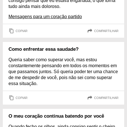
consigo pensar que eu estava enganada, o que torna
tudo ainda mais doloroso.
Mensagens para um coração partido
COPIAR
COMPARTILHAR
Como enfrentar essa saudade?
Queria saber como superar você, mas estou
constantemente pensando em todos os momentos em
que passamos juntos. Só queria poder ter uma chance
de me despedir de você, pois não sei como superar
essa situação.
COPIAR
COMPARTILHAR
O meu coração continua batendo por você
Quando fecho os olhos, ainda consigo sentir o cheiro